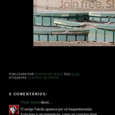
PUBLICADA POR
GASPAR DE JESUS
À(S)
11:34
ETIQUETAS:
O PORTO DE PERTO
6 COMENTÁRIOS:
Paulo Sousa
disse...
O amigo Falcão aparece por cá frequentemente.
Está bom e recomenda-se, como se costuma dizer.