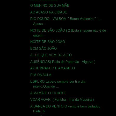
O MENINO DE SUA MÃE
AO ACASO NA CIDADE
RIO DOURO - VALBOM " Barco Valboeiro " "...
Apesa...
NOITE DE SÃO JOÃO ( 2 )Esta imagem não é de
ontem...
NOITE DE SÃO JOÃO
BOM SÃO JOÃO
A LUZ QUE VEM DO ALTO
AUSÊNCIAS( Praia de Portimão - Algarve )
AZUL BRANCO E AMARELO
FIM DA AULA
ESPERO Espero sempre por ti o dia
inteiro,Quando ...
A MAMÃ E O FILHOTE
VOAR VOAR ( Funchal, Ilha da Madeira )
A DANÇA DO VENTO O vento é bom bailador,
Baila, b...