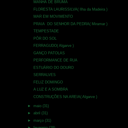
MANHÃ DE BRUMA
FLORESTA LAURISSILVA( Ilha da Madeira )
MAR EM MOVIMENTO
PRAIA DO SENHOR DA PEDRA( Miramar )
TEMPESTADE
PÔR DO SOL
FERRAGUDO( Algarve )
GANÇO PATOLAS
PERFORMANCE DE RUA
ESTUÁRIO DO DOURO
SERRALVES
FELIZ DOMINGO
A LUZ E A SOMBRA
CONSTRUÇÕES NA AREIA( Algarve )
►
maio
(31)
►
abril
(31)
►
março
(31)
►
fevereiro
(28)